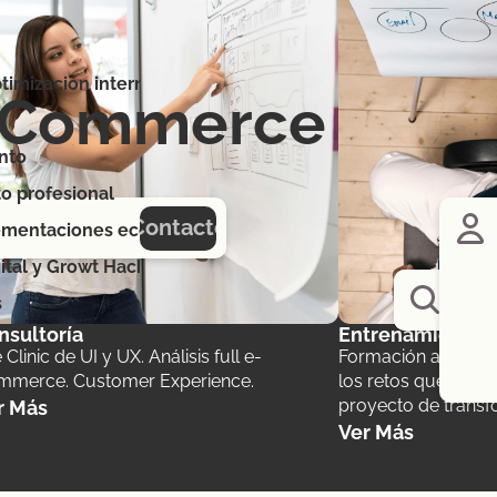
timización internacional, canales y mercados
l Commerce
nto
o profesional
Contacto
ementaciones ecommerce
ital y Growt Hacking
s
Ot
nsultoría
Entrenamiento
e Clinic de UI y UX. Análisis full e-
Formación a equipo
mmerce. Customer Experience.
los retos que con
proyecto de transfo
r Más
Ver Más