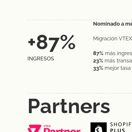
Nominado a mej
+87%
Migración VTEX
87%
más ingre
INGRESOS
23%
más transa
33%
mejor tasa
Partners