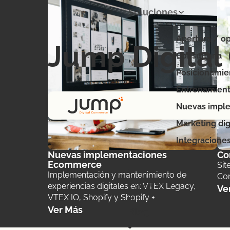
Soluciones
Apertura / op
Jump Digita
Consultoría
Posicionamie
Entrenamient
Nuevas impl
Marketing dig
Integracione
Nuevas implementaciones
Co
Ecommerce
Sit
Implementación y mantenimiento de
Co
Portafolio
experiencias digitales en: VTEX Legacy,
Ve
VTEX IO, Shopify y Shopify +
Ver Más
Blog