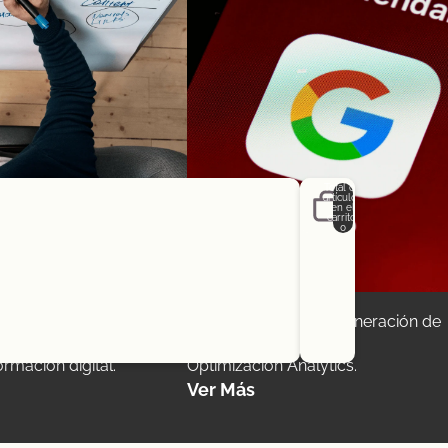
Total de
artículos
en el
carrito:
0
Cuenta
ras opciones de inicio de sesión
Posicionamiento
s orientado a afrontar
Optimización SEO + Generación de
Pedidos
Perfil
lleva un e-Commerce o un
contenidos.
rmación digital.
Optimización Analytics.
Ver Más