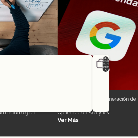
Total de
artículos
en el
carrito:
0
Cuenta
ras opciones de inicio de sesión
Posicionamiento
s orientado a afrontar
Optimización SEO + Generación de
Pedidos
Perfil
lleva un e-Commerce o un
contenidos.
rmación digital.
Optimización Analytics.
Ver Más