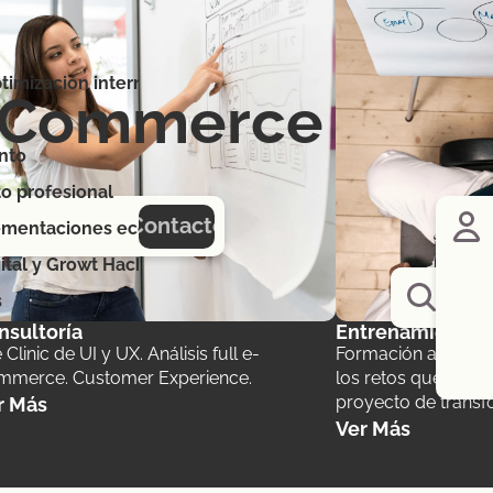
timización internacional, canales y mercados
l Commerce
nto
o profesional
Contacto
ementaciones ecommerce
ital y Growt Hacking
s
Ot
nsultoría
Entrenamiento
e Clinic de UI y UX. Análisis full e-
Formación a equipo
mmerce. Customer Experience.
los retos que con
proyecto de transfo
r Más
Ver Más