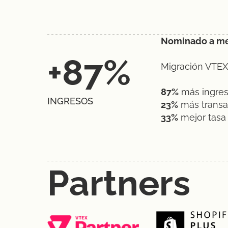
Nominado a mej
+87%
Migración VTEX
87%
más ingre
INGRESOS
23%
más transa
33%
mejor tasa
Partners