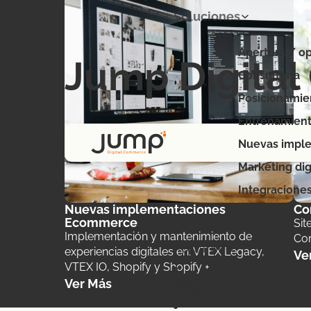
Soluciones
Apertura / op
Jump Digita
Consultoría
Posicionamie
Entrenamient
Nuevas impl
Marketing dig
Integracione
Nuevas implementaciones
Co
Ecommerce
Sit
Implementación y mantenimiento de
Co
Portafolio
experiencias digitales en: VTEX Legacy,
Ve
VTEX IO, Shopify y Shopify +
Ver Más
Blog